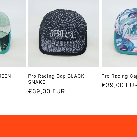
REEN
Pro Racing Cap BLACK
Pro Racing C
SNAKE
Precio
€39,00 EU
Precio
€39,00 EUR
habitual
habitual