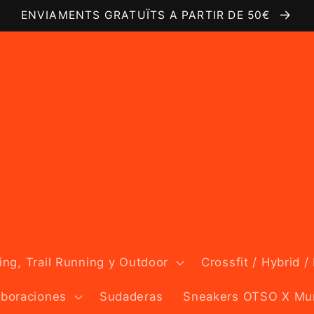
ENVIAMENTS GRATUÏTS A PARTIR DE 50€
ng, Trail Running y Outdoor
Crossfit / Hybrid /
aboraciones
Sudaderas
Sneakers OTSO X Mu