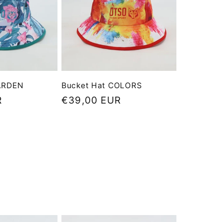
ARDEN
Bucket Hat COLORS
R
Precio
€39,00 EUR
habitual