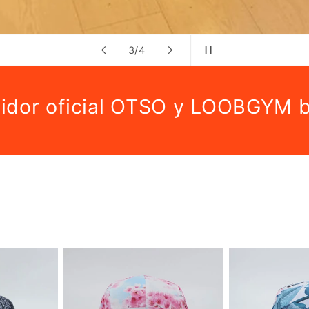
de
4
/
4
uidor oficial OTSO y LOOBGYM