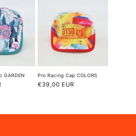
ap GARDEN
Pro Racing Cap COLORS
R
Precio
€39,00 EUR
habitual