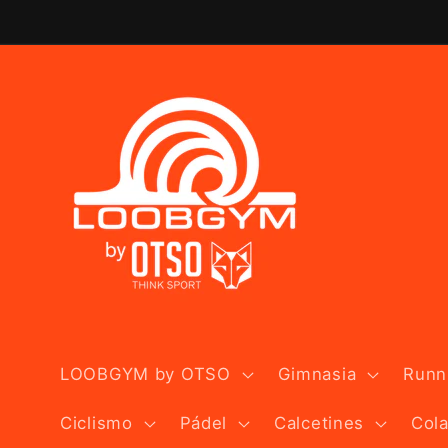
Ir
directamente
al contenido
LOOBGYM by OTSO
Gimnasia
Runni
Ciclismo
Pádel
Calcetines
Col