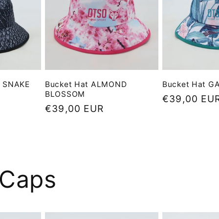
K SNAKE
Bucket Hat ALMOND
Bucket Hat G
BLOSSOM
Precio
€39,00 EU
Precio
€39,00 EUR
habitual
habitual
 Caps