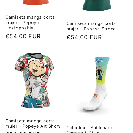
Camiseta manga corta
mujer - Popeye
Camiseta manga corta
Unstoppable
mujer - Popeye Strong
Precio
€54,00 EUR
Precio
€54,00 EUR
habitual
habitual
Camiseta manga corta
mujer - Popeye Art Show
Calcetines Sublimados -
Popeye & Olive