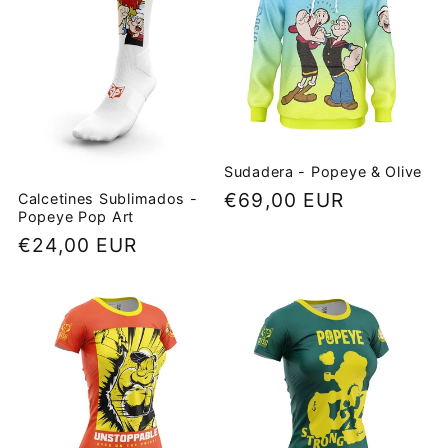
Sudadera - Popeye & Olive
Precio
€69,00 EUR
Calcetines Sublimados -
Popeye Pop Art
habitual
Precio
€24,00 EUR
habitual