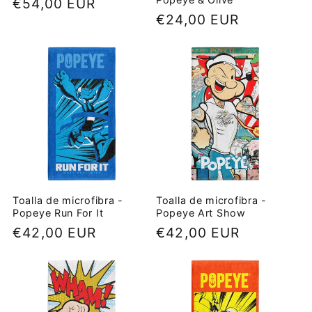
Precio
€54,00 EUR
Precio
€24,00 EUR
habitual
habitual
Toalla de microfibra -
Toalla de microfibra -
Popeye Run For It
Popeye Art Show
Precio
€42,00 EUR
Precio
€42,00 EUR
habitual
habitual