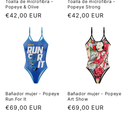
Toalla de microfibra -
Toalla de microfibra -
Popeye & Olive
Popeye Strong
Precio
€42,00 EUR
Precio
€42,00 EUR
habitual
habitual
Bañador mujer - Popeye
Bañador mujer - Popeye
Run For It
Art Show
Precio
€69,00 EUR
Precio
€69,00 EUR
habitual
habitual