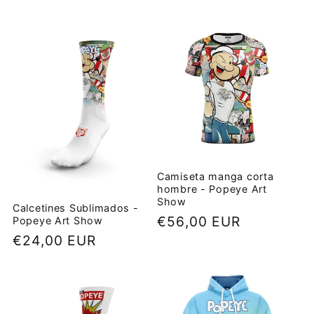
e
c
c
i
ó
n
Camiseta manga corta
hombre - Popeye Art
:
Show
Calcetines Sublimados -
Precio
€56,00 EUR
Popeye Art Show
Precio
€24,00 EUR
habitual
habitual