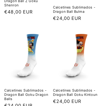
Dragon Ball Z Goku
Shenron
Calcetines Sublimados -
Precio
€48,00 EUR
Dragon Ball Bulma
Precio
€24,00 EUR
habitual
habitual
Calcetines Sublimados -
Calcetines Sublimados -
Dragon Ball Goku Dragon
Dragon Ball Goku Kintoun
Balls
Precio
€24,00 EUR
Precio
€24,00 EUR