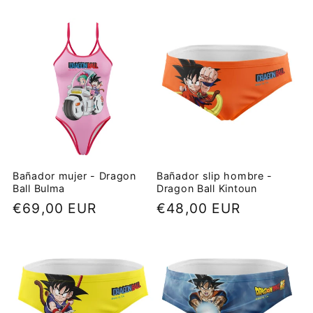
e
c
c
i
ó
n
Bañador mujer - Dragon
Bañador slip hombre -
Ball Bulma
Dragon Ball Kintoun
:
Precio
€69,00 EUR
Precio
€48,00 EUR
habitual
habitual