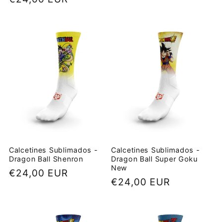
habitual
habitual
Calcetines Sublimados -
Calcetines Sublimados -
Dragon Ball Shenron
Dragon Ball Super Goku
New
Precio
€24,00 EUR
Precio
€24,00 EUR
habitual
habitual