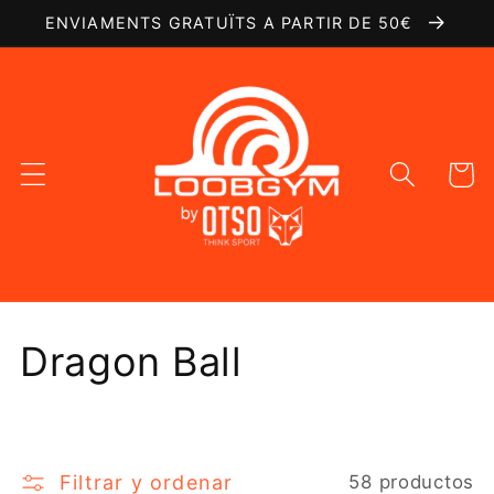
Ir
ENVIAMENTS GRATUÏTS A PARTIR DE 50€
directamente
al contenido
Carrito
C
Dragon Ball
o
l
Filtrar y ordenar
58 productos