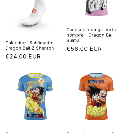
Camiseta manga corta
hombre - Dragon Ball
Bulma
Calcetines Sublimados -
Precio
€56,00 EUR
Dragon Ball Z Shenron
Precio
€24,00 EUR
habitual
habitual