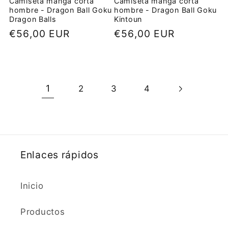
Camiseta manga corta
Camiseta manga corta
hombre - Dragon Ball Goku
hombre - Dragon Ball Goku
Dragon Balls
Kintoun
Precio
€56,00 EUR
Precio
€56,00 EUR
habitual
habitual
1
2
3
4
Enlaces rápidos
Inicio
Productos