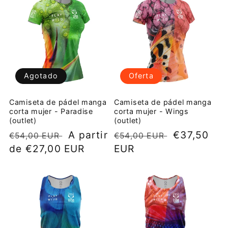
Agotado
Oferta
Camiseta de pádel manga
Camiseta de pádel manga
corta mujer - Paradise
corta mujer - Wings
(outlet)
(outlet)
Precio
Precio
A partir
Precio
Precio
€37,50
€54,00 EUR
€54,00 EUR
habitual
de €27,00 EUR
de
habitual
EUR
de
oferta
oferta