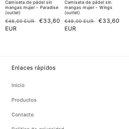
Camiseta de pádel sin
Camiseta de pádel sin
mangas mujer - Paradise
mangas mujer - Wings
(outlet)
(outlet)
Precio
Precio
€33,60
Precio
Precio
€33,60
€48,00 EUR
€48,00 EUR
habitual
EUR
de
habitual
EUR
de
oferta
oferta
Enlaces rápidos
Inicio
Productos
Contacto