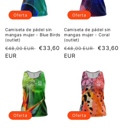
Oferta
Oferta
Camiseta de pádel sin
Camiseta de pádel sin
mangas mujer - Blue Birds
mangas mujer - Coral
(outlet)
(outlet)
Precio
Precio
€33,60
Precio
Precio
€33,60
€48,00 EUR
€48,00 EUR
habitual
EUR
de
habitual
EUR
de
oferta
oferta
Oferta
Oferta