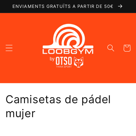
Ir
ENVIAMENTS GRATUÏTS A PARTIR DE 50€
directamente
al contenido
Carrito
C
Camisetas de pádel
o
mujer
l