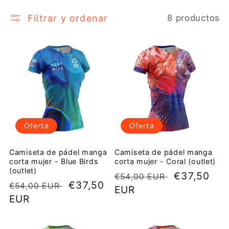
e
Filtrar y ordenar
8 productos
c
c
i
ó
n
Oferta
Oferta
:
Camiseta de pádel manga
Camiseta de pádel manga
corta mujer - Blue Birds
corta mujer - Coral (outlet)
(outlet)
Precio
Precio
€37,50
€54,00 EUR
Precio
Precio
€37,50
€54,00 EUR
habitual
EUR
de
habitual
EUR
de
oferta
oferta