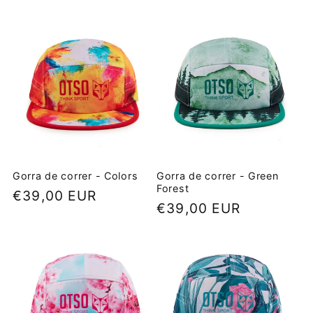
e
c
c
i
ó
n
Gorra de correr - Colors
Gorra de correr - Green
Forest
Precio
€39,00 EUR
:
Precio
€39,00 EUR
habitual
habitual