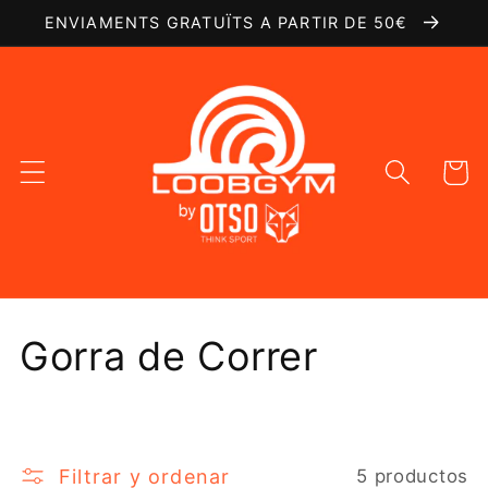
Ir
ENVIAMENTS GRATUÏTS A PARTIR DE 50€
directamente
al contenido
Carrito
C
Gorra de Correr
o
l
Filtrar y ordenar
5 productos