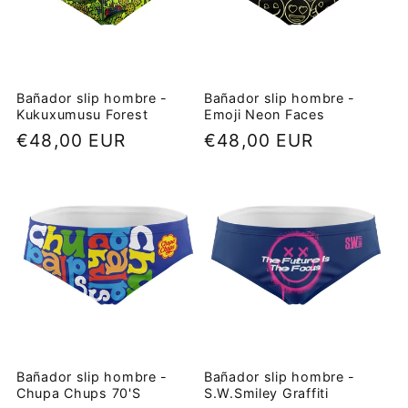
Bañador slip hombre -
Bañador slip hombre -
Kukuxumusu Forest
Emoji Neon Faces
Precio
€48,00 EUR
Precio
€48,00 EUR
habitual
habitual
Bañador slip hombre -
Bañador slip hombre -
Chupa Chups 70'S
S.W.Smiley Graffiti