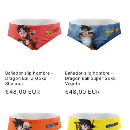
e
c
c
i
ó
n
Bañador slip hombre -
Bañador slip hombre -
Dragon Ball Z Goku
Dragon Ball Super Goku
:
Shenron
Vegeta
Precio
€48,00 EUR
Precio
€48,00 EUR
habitual
habitual