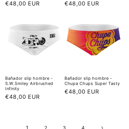
Precio
€48,00 EUR
Precio
€48,00 EUR
habitual
habitual
Bañador slip hombre -
Bañador slip hombre -
S.W.Smiley Airbrushed
Chupa Chups Super Tasty
Infinity
Precio
€48,00 EUR
Precio
€48,00 EUR
habitual
habitual
1
2
3
4