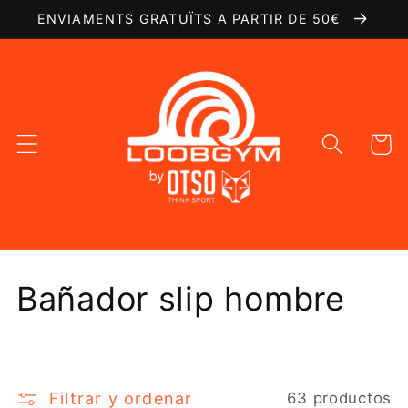
Ir
ENVIAMENTS GRATUÏTS A PARTIR DE 50€
directamente
al contenido
Carrito
C
Bañador slip hombre
o
l
Filtrar y ordenar
63 productos