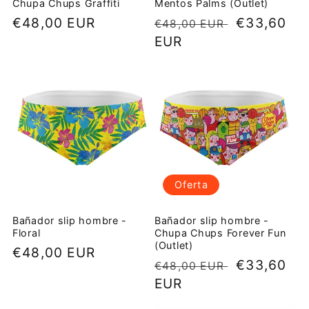
Chupa Chups Graffiti
Mentos Palms (Outlet)
Precio
€48,00 EUR
Precio
Precio
€33,60
€48,00 EUR
habitual
habitual
EUR
de
oferta
Oferta
Bañador slip hombre -
Bañador slip hombre -
Floral
Chupa Chups Forever Fun
(Outlet)
Precio
€48,00 EUR
Precio
Precio
€33,60
€48,00 EUR
habitual
habitual
EUR
de
oferta