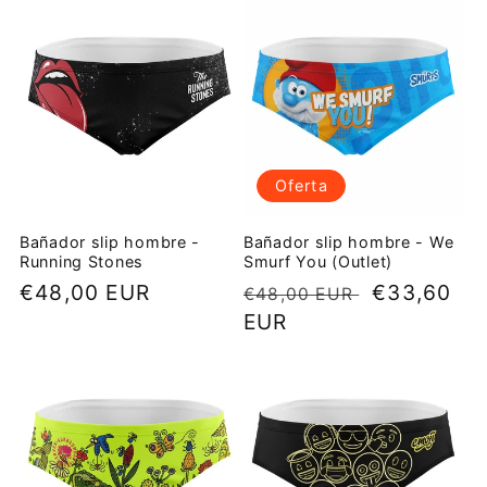
Oferta
Bañador slip hombre -
Bañador slip hombre - We
Running Stones
Smurf You (Outlet)
Precio
€48,00 EUR
Precio
Precio
€33,60
€48,00 EUR
habitual
habitual
EUR
de
oferta