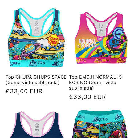
e
c
c
i
ó
n
Top CHUPA CHUPS SPACE
Top EMOJI NORMAL IS
(Goma vista sublimada)
BORING (Goma vista
:
sublimada)
Precio
€33,00 EUR
Precio
€33,00 EUR
habitual
habitual