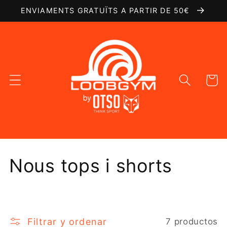
Ir
ENVIAMENTS GRATUÏTS A PARTIR DE 50€
directamente
al contenido
Carrito
C
Nous tops i shorts
o
l
Filtrar y ordenar
7 productos