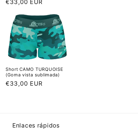
Precio
€33,00 EUR
habitual
habitual
Short CAMO TURQUOISE
(Goma vista sublimada)
Precio
€33,00 EUR
habitual
Enlaces rápidos