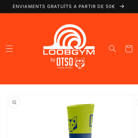
Ir
ENVIAMENTS GRATUÏTS A PARTIR DE 50€
directamente
al contenido
Carrito
Ir
directamente
a la
información
del producto