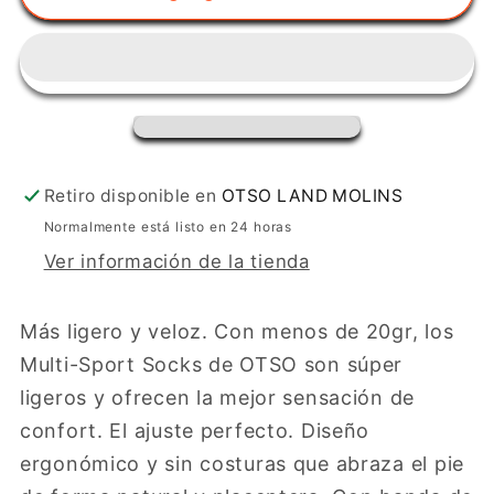
Multisport
Multisport
Medium
Medium
Cut
Cut
-
-
Electric
Electric
Blue
Blue
&amp;
&amp;
Retiro disponible en
OTSO LAND MOLINS
Fluo
Fluo
Normalmente está listo en 24 horas
Yellow
Yellow
Ver información de la tienda
Más ligero y veloz. Con menos de 20gr, los
Multi-Sport Socks de OTSO son súper
ligeros y ofrecen la mejor sensación de
confort. El ajuste perfecto. Diseño
ergonómico y sin costuras que abraza el pie