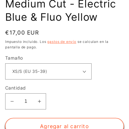
Medium Cut - Electric
Blue & Fluo Yellow
Precio
€17,00 EUR
habitual
Impuesto incluido. Los
gastos de envío
se calculan en la
pantalla de pago.
Tamaño
Cantidad
Reducir
Aumentar
cantidad
cantidad
para
para
Agregar al carrito
Calcetines
Calcetines