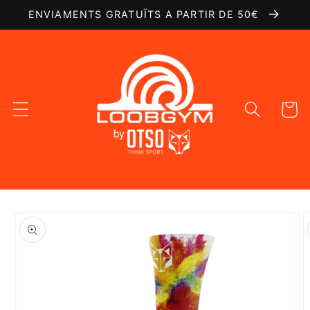
Ir
ENVIAMENTS GRATUÏTS A PARTIR DE 50€
directamente
al contenido
Carrito
Ir
directamente
a la
información
del producto