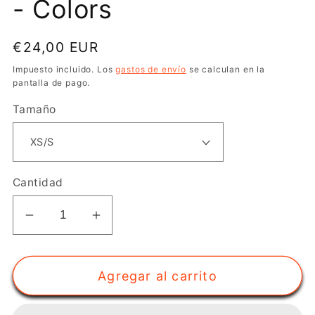
- Colors
Precio
€24,00 EUR
habitual
Impuesto incluido. Los
gastos de envío
se calculan en la
pantalla de pago.
Tamaño
Cantidad
Reducir
Aumentar
cantidad
cantidad
para
para
Agregar al carrito
Calcetines
Calcetines
Sublimados
Sublimados
-
-