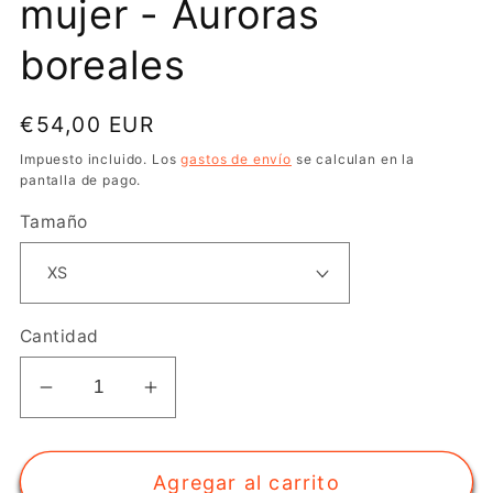
mujer - Auroras
boreales
Precio
€54,00 EUR
habitual
Impuesto incluido. Los
gastos de envío
se calculan en la
pantalla de pago.
Tamaño
Cantidad
Reducir
Aumentar
cantidad
cantidad
para
para
Agregar al carrito
Camiseta
Camiseta