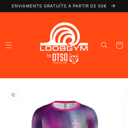
Ir
ENVIAMENTS GRATUÏTS A PARTIR DE 50€
directamente
al contenido
Carrito
Ir
directamente
a la
información
del producto