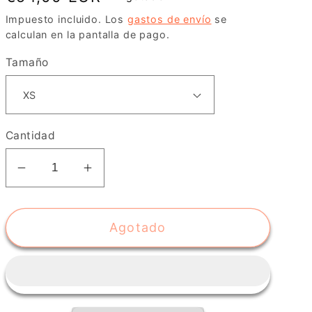
habitual
Impuesto incluido. Los
gastos de envío
se
calculan en la pantalla de pago.
Tamaño
Cantidad
Reducir
Aumentar
cantidad
cantidad
para
para
Agotado
Camiseta
Camiseta
manga
manga
corta
corta
mujer
mujer
-
-