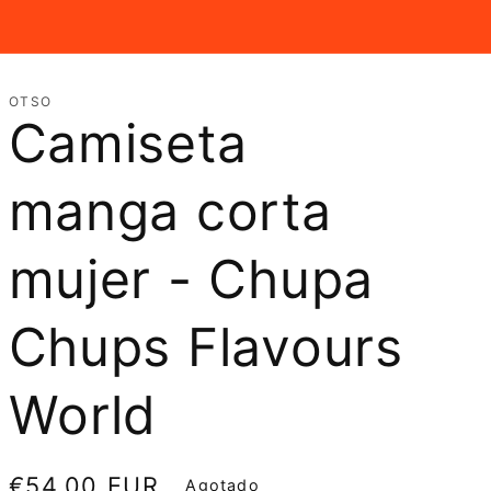
OTSO
Camiseta
manga corta
mujer - Chupa
Chups Flavours
World
Precio
€54,00 EUR
Agotado