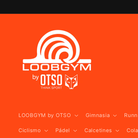
Ir
directamente
al contenido
LOOBGYM by OTSO
Gimnasia
Runni
Ciclismo
Pádel
Calcetines
Col