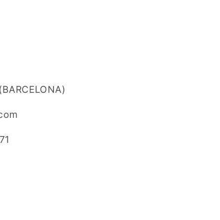
i (BARCELONA)
.com
71