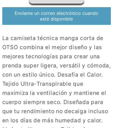
Chupa
Chupa
Chups
Chups
Envíame un correo electrónico cuando
Flavours
Flavours
esté disponible
World
World
La camiseta técnica manga corta de
OTSO combina el mejor diseño y las
mejores tecnologías para crear una
prenda super ligera, versátil y cómoda,
con un estilo único. Desafía el Calor.
Tejido Ultra-Transpirable que
maximiza la ventilación y mantiene el
cuerpo siempre seco. Diseñada para
que tu rendimiento no decaiga incluso
en los días de más humedad y calor.