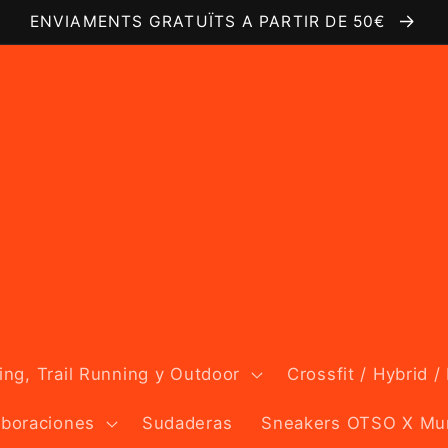
ENVIAMENTS GRATUÏTS A PARTIR DE 50€
ng, Trail Running y Outdoor
Crossfit / Hybrid /
aboraciones
Sudaderas
Sneakers OTSO X Mu