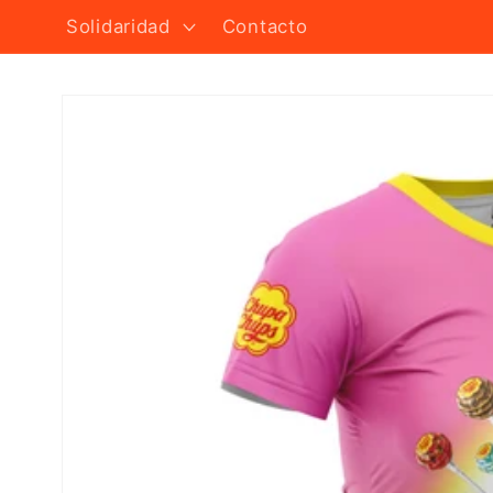
Solidaridad
Contacto
Ir
directamente
a la
información
del producto