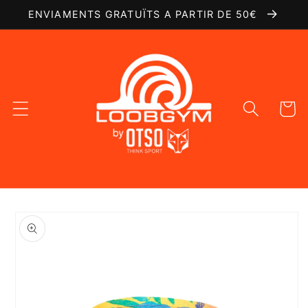
Ir
ENVIAMENTS GRATUÏTS A PARTIR DE 50€
directamente
al contenido
Carrito
Ir
directamente
a la
información
del producto