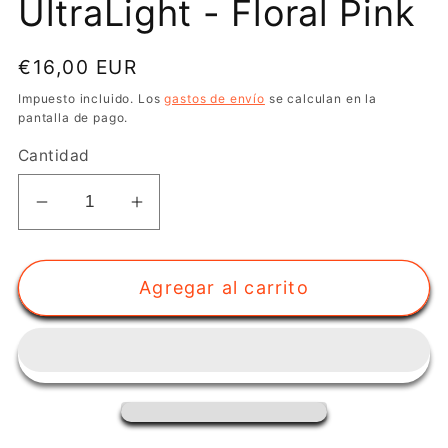
UltraLight - Floral Pink
Precio
€16,00 EUR
habitual
Impuesto incluido. Los
gastos de envío
se calculan en la
pantalla de pago.
Cantidad
Reducir
Aumentar
cantidad
cantidad
para
para
Agregar al carrito
Cinta
Cinta
de
de
cabeza
cabeza
UltraLight
UltraLight
-
-
Floral
Floral
Pink
Pink