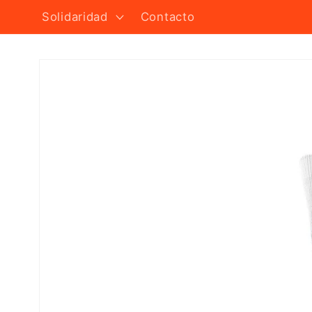
Solidaridad
Contacto
Ir
directamente
a la
información
del producto