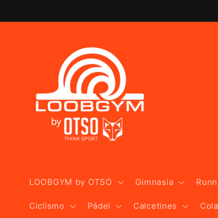
Ir
directamente
al contenido
LOOBGYM by OTSO
Gimnasia
Runni
Ciclismo
Pádel
Calcetines
Col