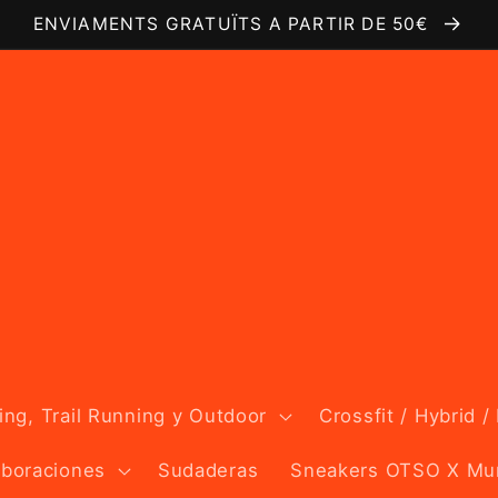
ENVIAMENTS GRATUÏTS A PARTIR DE 50€
ng, Trail Running y Outdoor
Crossfit / Hybrid /
aboraciones
Sudaderas
Sneakers OTSO X Mu