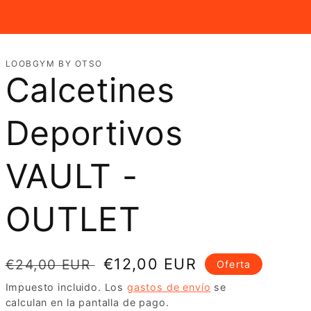
LOOBGYM BY OTSO
Calcetines
Deportivos
VAULT -
OUTLET
Precio
Precio
€12,00 EUR
€24,00 EUR
Oferta
habitual
de
Impuesto incluido. Los
gastos de envío
se
calculan en la pantalla de pago.
oferta