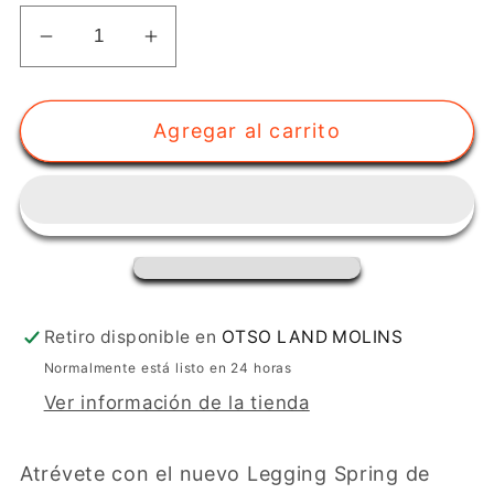
Reducir
Aumentar
cantidad
cantidad
para
para
Agregar al carrito
Legging
Legging
-
-
Spring
Spring
Retiro disponible en
OTSO LAND MOLINS
Normalmente está listo en 24 horas
Ver información de la tienda
Atrévete con el nuevo Legging Spring de