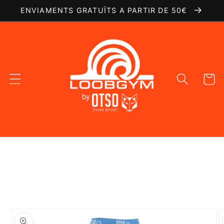
Ir
ENVIAMENTS GRATUÏTS A PARTIR DE 50€
directamente
al contenido
Carrito
Ir
directamente
a la
información
del producto