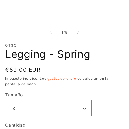
en
e
una
u
ventana
v
modal
m
de
1
/
5
OTSO
Legging - Spring
Precio
€89,00 EUR
habitual
Impuesto incluido. Los
gastos de envío
se calculan en la
pantalla de pago.
Tamaño
Cantidad