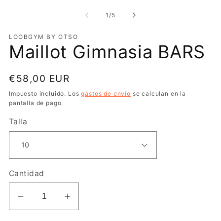
modal
m
de
1
/
5
LOOBGYM BY OTSO
Maillot Gimnasia BARS
Precio
€58,00 EUR
habitual
Impuesto incluido. Los
gastos de envío
se calculan en la
pantalla de pago.
Talla
Cantidad
Reducir
Aumentar
cantidad
cantidad