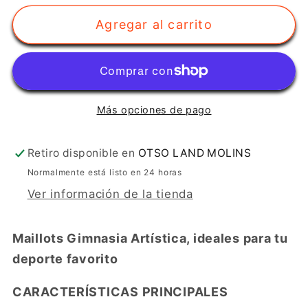
para
para
Agregar al carrito
Maillot
Maillot
Gimnasia
Gimnasia
BARS
BARS
Más opciones de pago
Retiro disponible en
OTSO LAND MOLINS
Normalmente está listo en 24 horas
Ver información de la tienda
Maillots Gimnasia Artística, ideales para tu
deporte favorito
CARACTERÍSTICAS PRINCIPALES