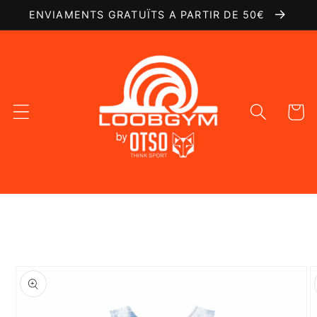
Ir
ENVIAMENTS GRATUÏTS A PARTIR DE 50€
directamente
al contenido
Carrito
Ir
directamente
a la
información
del producto