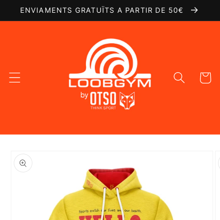
Ir
ENVIAMENTS GRATUÏTS A PARTIR DE 50€
directamente
al contenido
Carrito
Ir
directamente
a la
información
del producto