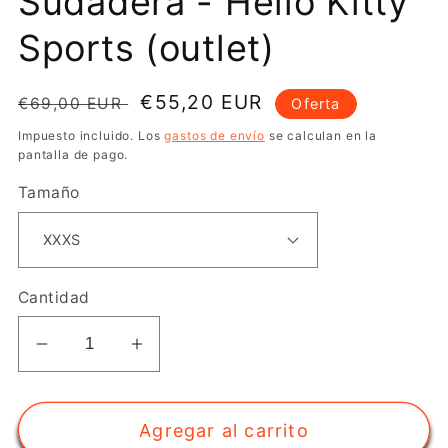
Sudadera - Hello Kitty
Sports (outlet)
Precio
Precio
€55,20 EUR
€69,00 EUR
Oferta
habitual
de
Impuesto incluido. Los
gastos de envío
se calculan en la
oferta
pantalla de pago.
Tamaño
Cantidad
Reducir
Aumentar
cantidad
cantidad
para
para
Agregar al carrito
Sudadera
Sudadera