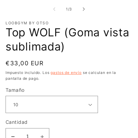
modal
m
de
1
/
3
LOOBGYM BY OTSO
Top WOLF (Goma vista
sublimada)
Precio
€33,00 EUR
habitual
Impuesto incluido. Los
gastos de envío
se calculan en la
pantalla de pago.
Tamaño
Cantidad