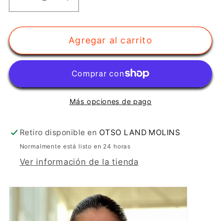
Reducir
Aumentar
cantidad
cantidad
para
para
Agregar al carrito
Top
Top
WOLF
WOLF
(Goma
(Goma
vista
vista
sublimada)
sublimada)
Más opciones de pago
Retiro disponible en
OTSO LAND MOLINS
Normalmente está listo en 24 horas
Ver información de la tienda