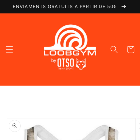
Ir
ENVIAMENTS GRATUÏTS A PARTIR DE 50€
directamente
al contenido
Carrito
Ir
directamente
a la
información
del producto